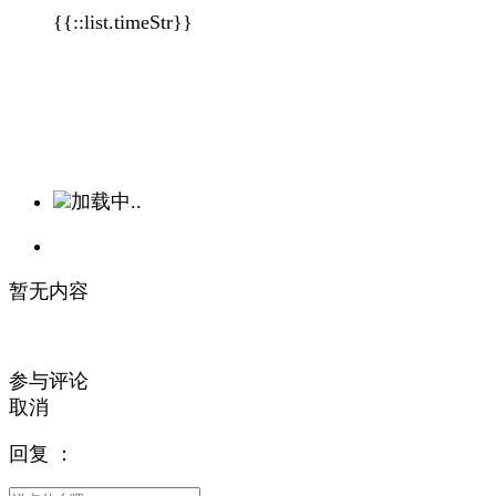
{{::list.timeStr}}
加载中..
暂无内容
参与评论
取消
回复
：