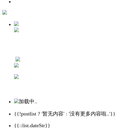
加载中..
{{!postlist ? '暂无内容' : '没有更多内容啦..'}}
{{::list.dateStr}}