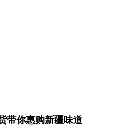
带货带你惠购新疆味道