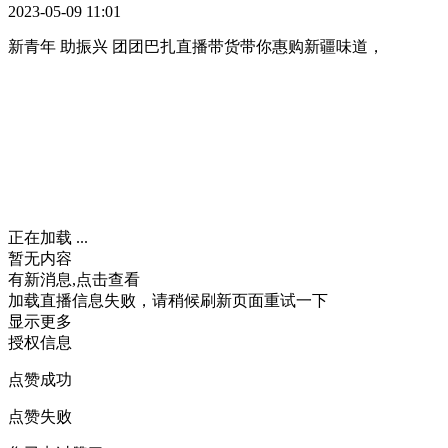
2023-05-09 11:01
新青年 助振兴 团团巴扎直播带货带你惠购新疆味道，
正在加载 ...
暂无内容
有新消息,点击查看
加载直播信息失败，请稍候刷新页面重试一下
显示更多
授权信息
点赞成功
点赞失败