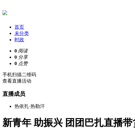
首页
未分类
时政
0
阅读
0
分享
0
点赞
手机扫描二维码
查看直播活动
直播成员
热依扎·热勒汗
新青年 助振兴 团团巴扎直播