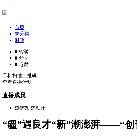
首页
未分类
时政
0
阅读
0
分享
0
点赞
手机扫描二维码
查看直播活动
直播成员
热依扎·热勒汗
“疆”遇良才“新”潮澎湃——