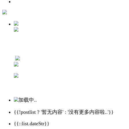
加载中..
{{!postlist ? '暂无内容' : '没有更多内容啦..'}}
{{::list.dateStr}}