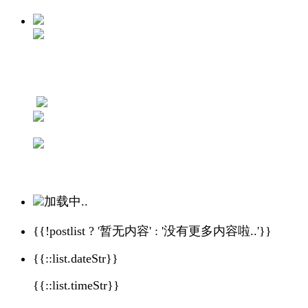
加载中..
{{!postlist ? '暂无内容' : '没有更多内容啦..'}}
{{::list.dateStr}}
{{::list.timeStr}}